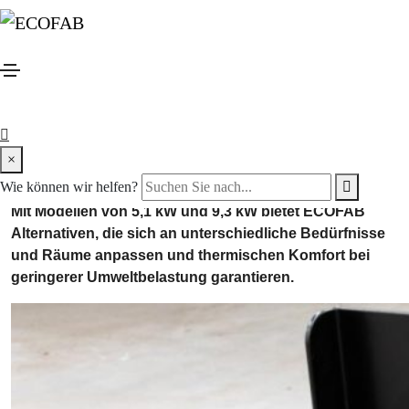
Wie viele Säcke Pellets
verbrauchen Sie pro Tag?
In einer Welt, die sich zunehmend auf Energieeffizienz und
ökologische Nachhaltigkeit konzentriert, haben sich die
Pelletöfen von ECOFAB als ideale Lösung für eine
wirtschaftliche und umweltfreundliche Beheizung von
×
Wohnungen erwiesen.
Wie können wir helfen?
Mit Modellen von 5,1 kW und 9,3 kW bietet ECOFAB
Alternativen, die sich an unterschiedliche Bedürfnisse
und Räume anpassen und thermischen Komfort bei
geringerer Umweltbelastung garantieren.