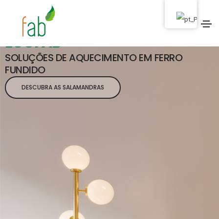
Salamandras a Pellets
ECOFAB
SOLUÇÕES DE AQUECIMENTO EM FERRO
FUNDIDO
DESCUBRA AS SALAMANDRAS