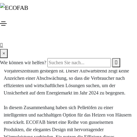
Wappnen Sie sich gegen
eskalierende Energiepreise
Während wir die Wärme des Sommers genießen und die
Temperaturen im Juli ihren Höhepunkt erreichen, zeichnet sich am
Horizont ein Schatten ab: der unaufhaltsame Anstieg der
Energiepreise. Seit Januar dieses Jahres haben wir eine stetige
×
Eskalation der Energiekosten erlebt, wobei der Strompreis bis Juni
Wie können wir helfen?
letzten Jahres um schwindelerregende 25,9% im Vergleich zum
Vorjahreszeitraum gestiegen ist. Dieser Aufwärtstrend zeigt keine
Anzeichen einer Abschwächung, so dass die Verbraucher nach
effizienten und wirtschaftlichen Lösungen suchen, um der
Unsicherheit auf dem Energiemarkt im Jahr 2024 zu begegnen.
In diesem Zusammenhang haben sich Pelletöfen zu einer
intelligenten und nachhaltigen Option für das Heizen von Häusern
entwickelt. ECOFAB bietet eine Reihe von gusseisernen
Produkten, die elegantes Design mit hervorragender
Wärmeleistung verbinden. Sie nutzen die Effizienz dieses