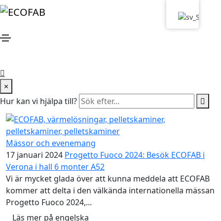
Mässor och evenemang
1 oktober 2024
ECOFAB deltar i mässan Hem &
Villamässan 2024
ECOFAB deltar i mässan Hem & Villamässan 2024 och
presenterar där sina värmelösningar...
×
Läs mer på engelska
Hur kan vi hjälpa till?
Av
ECOFAB
0
Kommentar
Mässor och evenemang
17 januari 2024
Progetto Fuoco 2024: Besök ECOFAB i
Verona i hall 6 monter A52
Vi är mycket glada över att kunna meddela att ECOFAB
kommer att delta i den välkända internationella mässan
Progetto Fuoco 2024,...
Läs mer på engelska